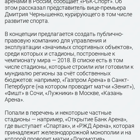
аренами в России, сообщает «РБК-Спорт». Об
этом рассказал представитель вице-премьера
Дмитрия Чернышенко, курирующего в том числе
развитие спорта.
В концепции предлагается создать публично-
правовую компанию для управления и
эксплуатации «значимых спортивных объектов»,
среди которых и стадионы, построенные к
чемпионату мира — 2018. В списке есть в том
числе стадионы, которые строили или готовили к
мундиалю регионы за счёт собственных
бюджетов: например, «Газпром Арена» в Санкт-
Петербурге (на котором проводит матчи «Зенит»),
«Фишт» в Сочи, «Лужники» в Москве, «Казань
Арена».
Попали в перечень и некоторые частные
стадионы — например, «Открытие Банк Арена»,
где выступает «Спартак», и «РЖД Арена», которая
принадлежит железнодорожной монополии и на
которой проводит матчи «Локомотив».