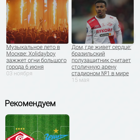
Музыкальное лето в
Дом, где живет сердце:
Москве: Xolidayboy
бразильский
зажжет огни большого
полузащитник считает
города 6 июня
столичную арену
03 ноября
стадионом №1 в мире
15 мая
Рекомендуем